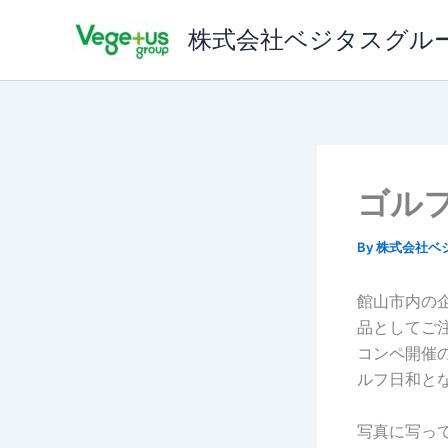
内
株式会社ベジタスグル
容
を
ス
キ
ッ
プ
ゴル
By
株式会社ベ
館山市内の
品としてご
コンペ開催
ルフ日和と
写真に写っ