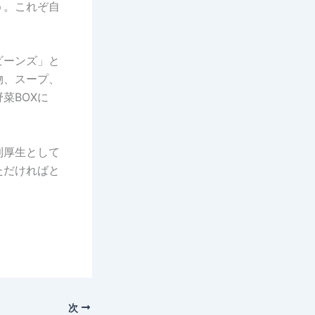
う。これぞ自
ビーンズ」と
物、スープ、
菜BOXに
利厚生として
ただければと
次