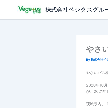
内
株式会社ベジタスグル
容
を
ス
キ
ッ
プ
やさ
By
株式会社ベ
やさいバス
2020年1
が、2021
茨城県内、