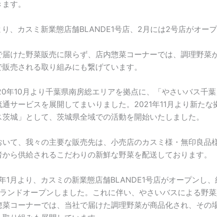
きます。
月より、カスミ新業態店舗BLANDE1号店、2月には2号店がオー
で届けた野菜販売に限らず、店内惣菜コーナーでは、調理野菜
で販売される取り組みにも繋げています。
20年10月より千葉県南房総エリアを拠点に、「やさいバス千
通サービスを展開してまいりました。2021年11月より新たな
ス茨城」として、茨城県全域での活動を開始いたしました。
おいて、我々の主要な販売先は、小売店のカスミ様・無印良品
者から供給されるこだわりの新鮮な野菜を配送しております。
2年1月より、カスミの新業態店舗BLANDE1号店がオープンし
グランドオープンしました。これに伴い、やさいバスによる野菜
惣菜コーナーでは、当社で届けた調理野菜が商品化され、その