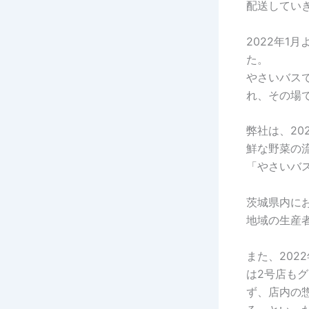
配送してい
2022年1
た。
やさいバス
れ、その場
弊社は、20
鮮な野菜の流
「やさいバ
茨城県内に
地域の生産
また、202
は2号店も
ず、店内の