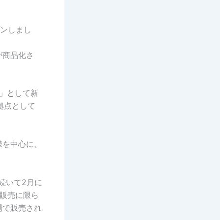
プンしまし
が商品化さ
葉」として新
拠点として
様を中心に、
、続いて2月に
販売に限ら
場で販売され