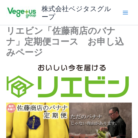
内
株式会社ベジタスグル
容
ープ
を
ス
リエビン「佐藤商店のバナ
キ
ナ」定期便コース お申し込
ッ
プ
みページ