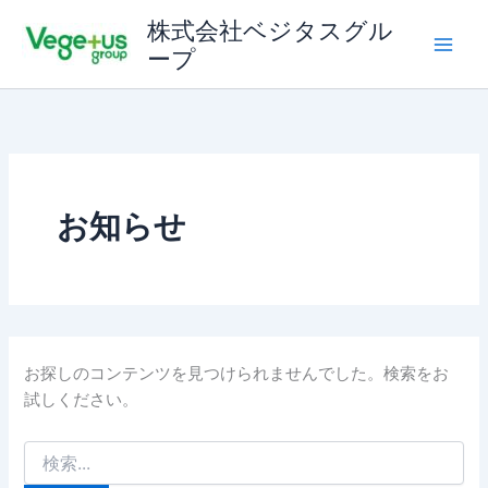
内
株式会社ベジタスグル
容
ープ
を
ス
キ
ッ
プ
お知らせ
お探しのコンテンツを見つけられませんでした。検索をお
試しください。
検
索