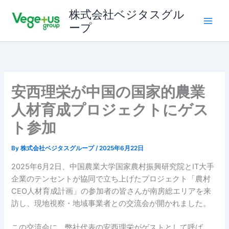
内
株式会社ベジタスグル
容
ープ
を
ス
キ
ッ
プ
安西理栄が中国の国家的農業
人材育成プロジェクトにゲス
ト参加
By
株式会社ベジタスグループ
/
2025年6月22日
2025年6月2日、中国農業大学国家農村振興研究院とIT大手
企業のテンセントが協同で立ち上げたプロジェクト「農村
CEO人材育成計画」の参加者の皆さんが南房総エリアを来
訪し、現地視察・地域事業者との交流会が開かれました。
この交流会に、弊社代表の安西理栄がゲストとして呼ば