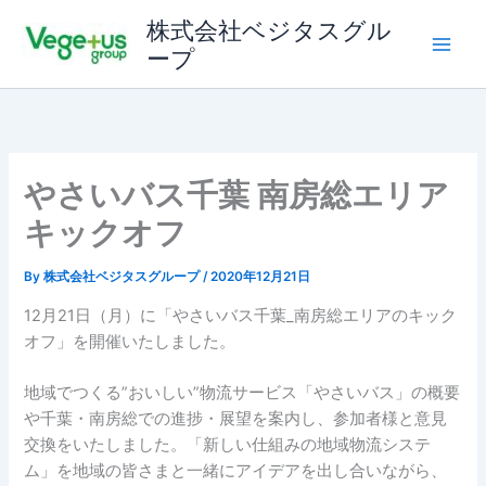
内
株式会社ベジタスグル
容
ープ
を
ス
キ
ッ
プ
やさいバス千葉 南房総エリア
キックオフ
By
株式会社ベジタスグループ
/
2020年12月21日
12月21日（月）に「やさいバス千葉_南房総エリアのキック
オフ」を開催いたしました。
地域でつくる”おいしい”物流サービス「やさいバス」の概要
や千葉・南房総での進捗・展望を案内し、参加者様と意見
交換をいたしました。「新しい仕組みの地域物流システ
ム」を地域の皆さまと一緒にアイデアを出し合いながら、